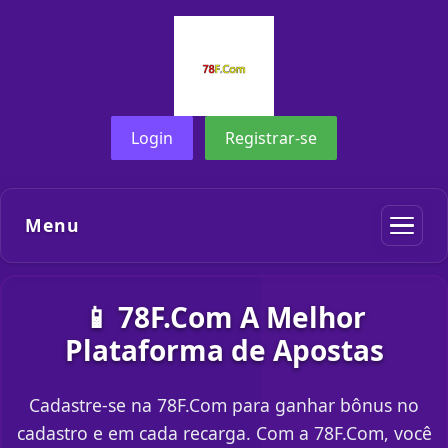
Login
Registrar-se
Menu
📱 78F.Com A Melhor
Plataforma de Apostas
Cadastre-se na 78F.Com para ganhar bônus no
cadastro e em cada recarga. Com a 78F.Com, você