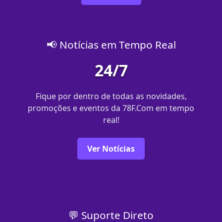
📢 Notícias em Tempo Real
24/7
Fique por dentro de todas as novidades,
promoções e eventos da 78F.Com em tempo
real!
Ver Notícias
💬 Suporte Direto