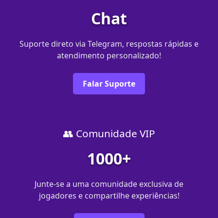
Chat
Suporte direto via Telegram, respostas rápidas e
atendimento personalizado!
Falar Suporte
👥 Comunidade VIP
1000+
Junte-se a uma comunidade exclusiva de
jogadores e compartilhe experiências!