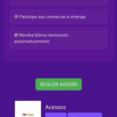
💬 Participe das conversas e interaja
🎁 Receba bônus exclusivos
automaticamente
SEGUIR AGORA
Acessos