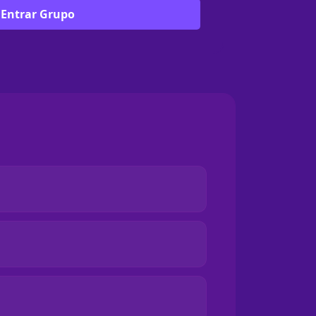
Entrar Grupo