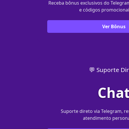
Receba bônus exclusivos do Telegra
e códigos promocionai
Ver Bônus
💬 Suporte Di
Cha
Suporte direto via Telegram, r
atendimento persona