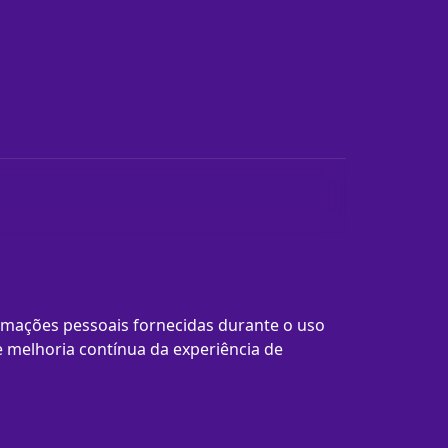
ormações pessoais fornecidas durante o uso
e melhoria contínua da experiência de