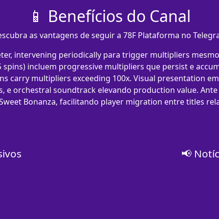
📱 Benefícios do Canal
scubra as vantagens de seguir a 78F Plataforma no Teleg
er, intervening periodically para trigger multipliers mesm
5 spins) incluem progressive multipliers que persist e acc
ns carry multipliers exceeding 100x. Visual presentation 
ems, e orchestral soundtrack elevando production value. An
weet Bonanza, facilitando player migration entre titles rel
sivos
📢 Notí