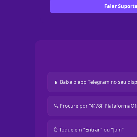
Falar Suport
📱 Baixe o app Telegram no seu disp
🔍 Procure por "@78F PlataformaOfi
👆 Toque em "Entrar" ou "Join"