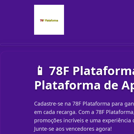
📱 78F Plataform
Plataforma de A
Cadastre-se na 78F Plataforma para ga
em cada recarga. Com a 78F Plataforma,
promoções incríveis e uma experiência d
Junte-se aos vencedores agora!