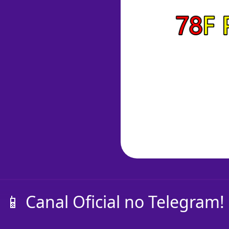
📱 Canal Oficial no Telegram!