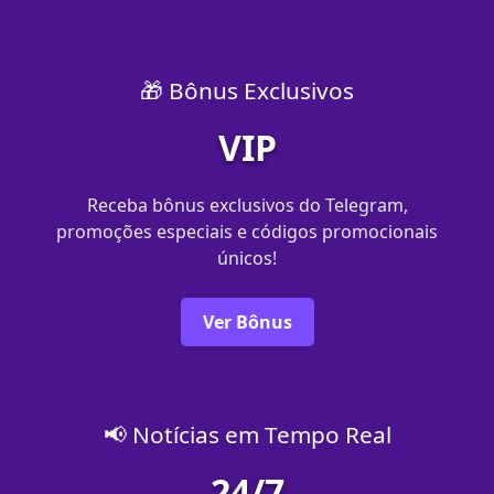
🎁 Bônus Exclusivos
VIP
Receba bônus exclusivos do Telegram,
promoções especiais e códigos promocionais
únicos!
Ver Bônus
📢 Notícias em Tempo Real
24/7