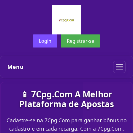
Login
Registrar-se
Menu
📱 7Cpg.Com A Melhor
Plataforma de Apostas
Cadastre-se na 7Cpg.Com para ganhar bônus no
cadastro e em cada recarga. Com a 7Cpg.Com,