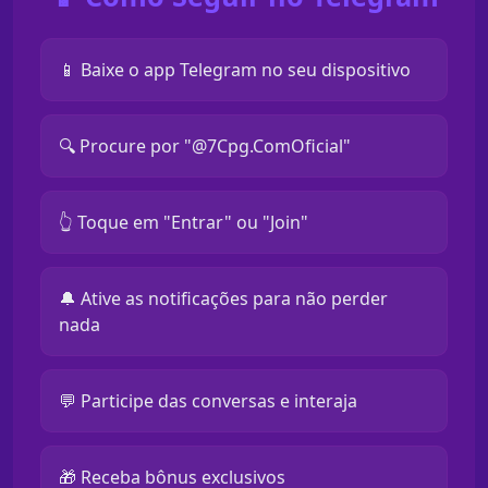
📱 Baixe o app Telegram no seu dispositivo
🔍 Procure por "@7Cpg.ComOficial"
👆 Toque em "Entrar" ou "Join"
🔔 Ative as notificações para não perder
nada
💬 Participe das conversas e interaja
🎁 Receba bônus exclusivos