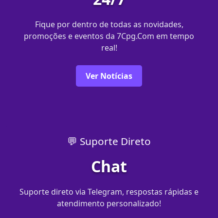
Fique por dentro de todas as novidades,
promoções e eventos da 7Cpg.Com em tempo
real!
Ver Notícias
💬 Suporte Direto
Chat
Suporte direto via Telegram, respostas rápidas e
atendimento personalizado!