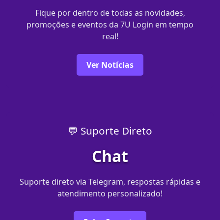
Fique por dentro de todas as novidades,
promoções e eventos da 7U Login em tempo
real!
Ver Notícias
💬 Suporte Direto
Chat
Suporte direto via Telegram, respostas rápidas e
atendimento personalizado!