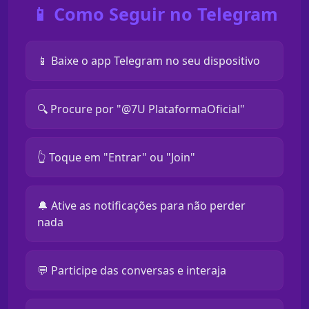
📱 Como Seguir no Telegram
📱 Baixe o app Telegram no seu dispositivo
🔍 Procure por "@7U PlataformaOficial"
👆 Toque em "Entrar" ou "Join"
🔔 Ative as notificações para não perder
nada
💬 Participe das conversas e interaja