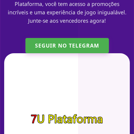
Plataforma, você tem acesso a promoções
incríveis e uma experiência de jogo inigualável.
Junte-se aos vencedores agora!
SEGUIR NO TELEGRAM