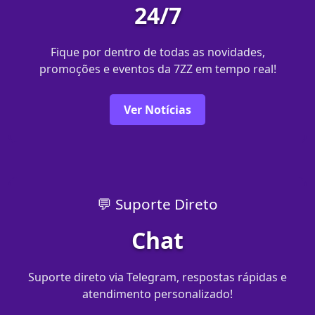
24/7
Fique por dentro de todas as novidades,
promoções e eventos da 7ZZ em tempo real!
Ver Notícias
💬 Suporte Direto
Chat
Suporte direto via Telegram, respostas rápidas e
atendimento personalizado!