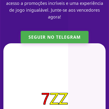
acesso a promoções incríveis e uma experiência
de jogo inigualável. Junte-se aos vencedores
agora!
SEGUIR NO TELEGRAM