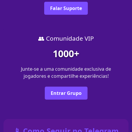
Falar Suporte
👥 Comunidade VIP
1000+
Junte-se a uma comunidade exclusiva de
jogadores e compartilhe experiências!
Entrar Grupo
📱 Como Seguir no Telegram