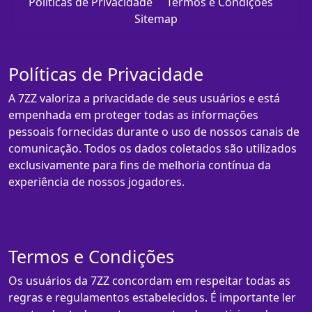
Políticas de Privacidade
Termos e Condições
Sitemap
Políticas de Privacidade
A 7ZZ valoriza a privacidade de seus usuários e está
empenhada em proteger todas as informações
pessoais fornecidas durante o uso de nossos canais de
comunicação. Todos os dados coletados são utilizados
exclusivamente para fins de melhoria contínua da
experiência de nossos jogadores.
Termos e Condições
Os usuários da 7ZZ concordam em respeitar todas as
regras e regulamentos estabelecidos. É importante ler