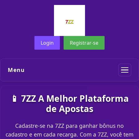
Login
Registrar-se
Menu
📱 7ZZ A Melhor Plataforma
de Apostas
Cadastre-se na 7ZZ para ganhar bônus no
cadastro e em cada recarga. Com a 7ZZ, você tem