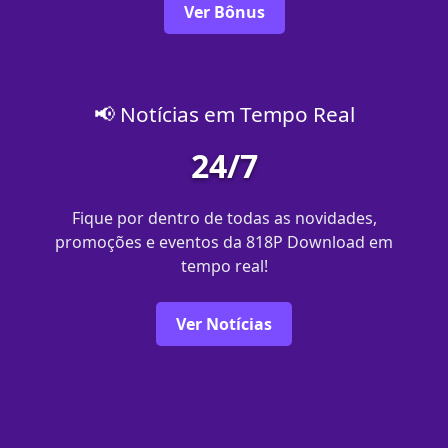
Ver Bônus
📢 Notícias em Tempo Real
24/7
Fique por dentro de todas as novidades,
promoções e eventos da 818P Download em
tempo real!
Ver Notícias