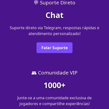
💬 Suporte Direto
Chat
Suporte direto via Telegram, respostas rápidas e
atendimento personalizado!
Falar Suporte
👥 Comunidade VIP
1000+
Junte-se a uma comunidade exclusiva de
jogadores e compartilhe experiências!