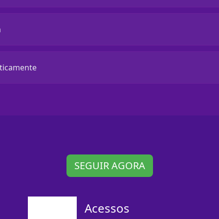
a
aticamente
SEGUIR AGORA
Acessos