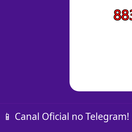
📱 Canal Oficial no Telegram!