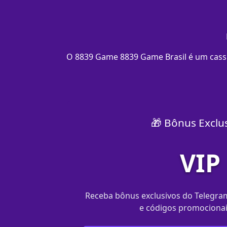
O 8839 Game 8839 Game Brasil é um cassin
🎁 Bônus Exclu
VIP
Receba bônus exclusivos do Telegra
e códigos promocionai