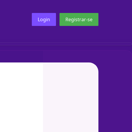
Login
Registrar-se