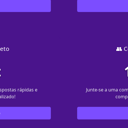
reto
👥 
t
espostas rápidas e
Junte-se a uma com
lizado!
compa
e