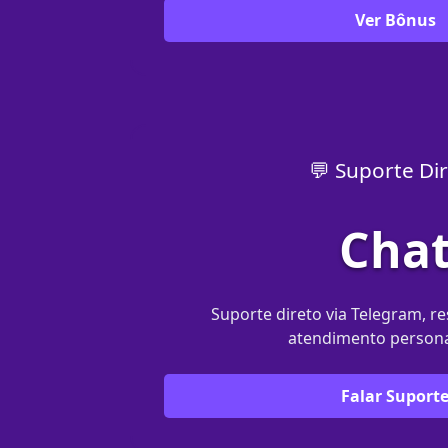
Ver Bônus
💬 Suporte Di
Cha
Suporte direto via Telegram, r
atendimento persona
Falar Suport