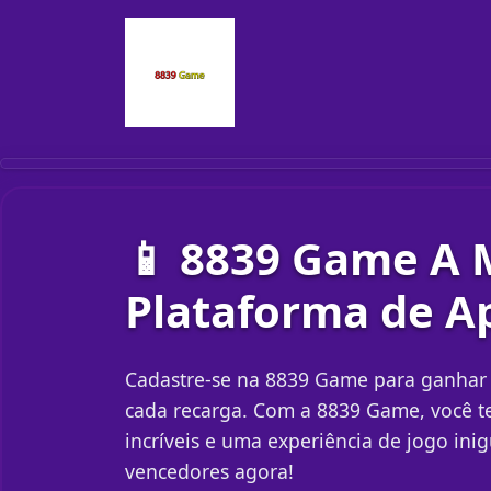
📱 8839 Game A 
Plataforma de A
Cadastre-se na 8839 Game para ganhar
cada recarga. Com a 8839 Game, você 
incríveis e uma experiência de jogo inig
vencedores agora!