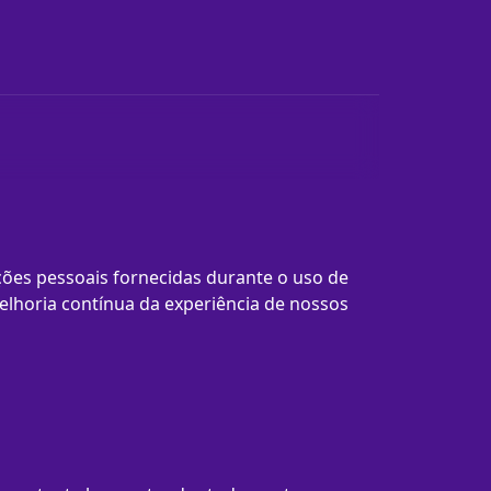
ões pessoais fornecidas durante o uso de
elhoria contínua da experiência de nossos