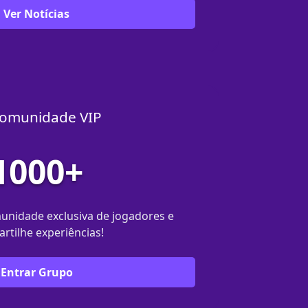
Ver Notícias
Comunidade VIP
1000+
unidade exclusiva de jogadores e
rtilhe experiências!
Entrar Grupo