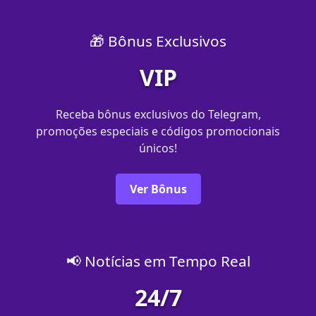
🎁 Bônus Exclusivos
VIP
Receba bônus exclusivos do Telegram,
promoções especiais e códigos promocionais
únicos!
Ver Bônus
📢 Notícias em Tempo Real
24/7