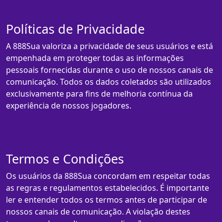
Políticas de Privacidade
A 888Sua valoriza a privacidade de seus usuários e está
empenhada em proteger todas as informações
pessoais fornecidas durante o uso de nossos canais de
comunicação. Todos os dados coletados são utilizados
exclusivamente para fins de melhoria contínua da
experiência de nossos jogadores.
Termos e Condições
Os usuários da 888Sua concordam em respeitar todas
as regras e regulamentos estabelecidos. É importante
ler e entender todos os termos antes de participar de
nossos canais de comunicação. A violação destes