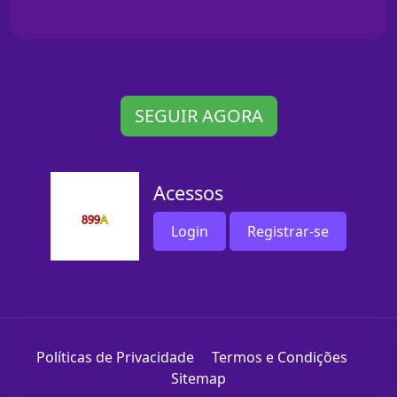
SEGUIR AGORA
Acessos
Login
Registrar-se
Políticas de Privacidade
Termos e Condições
Sitemap