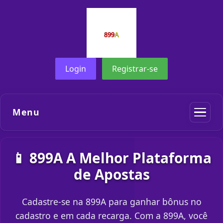
Login
Registrar-se
Menu
📱 899A A Melhor Plataforma
de Apostas
Cadastre-se na 899A para ganhar bônus no
cadastro e em cada recarga. Com a 899A, você