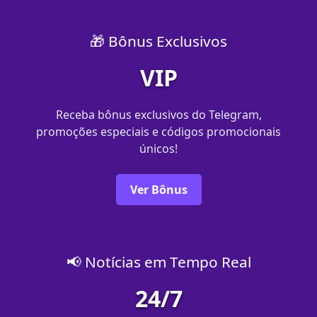
🎁 Bônus Exclusivos
VIP
Receba bônus exclusivos do Telegram,
promoções especiais e códigos promocionais
únicos!
Ver Bônus
📢 Notícias em Tempo Real
24/7