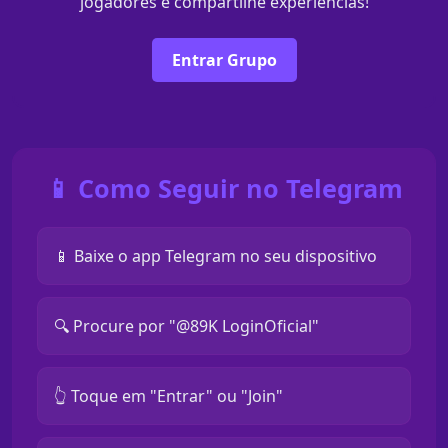
jogadores e compartilhe experiências!
Entrar Grupo
📱 Como Seguir no Telegram
📱 Baixe o app Telegram no seu dispositivo
🔍 Procure por "@89K LoginOficial"
👆 Toque em "Entrar" ou "Join"