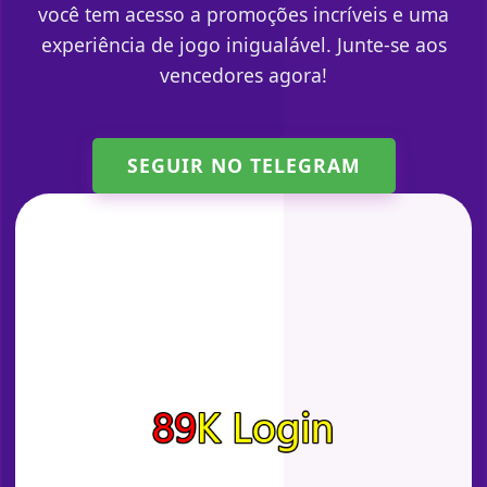
você tem acesso a promoções incríveis e uma
experiência de jogo inigualável. Junte-se aos
vencedores agora!
SEGUIR NO TELEGRAM