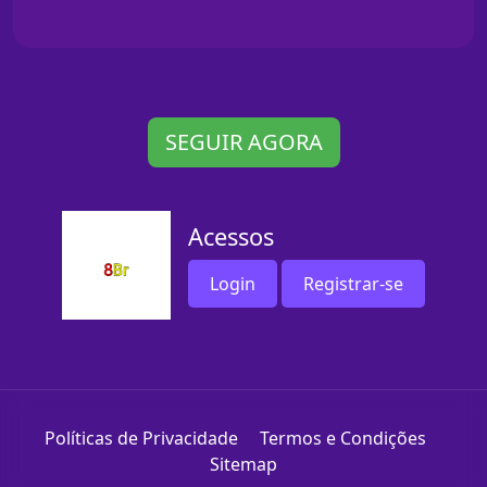
SEGUIR AGORA
Acessos
Login
Registrar-se
Políticas de Privacidade
Termos e Condições
Sitemap