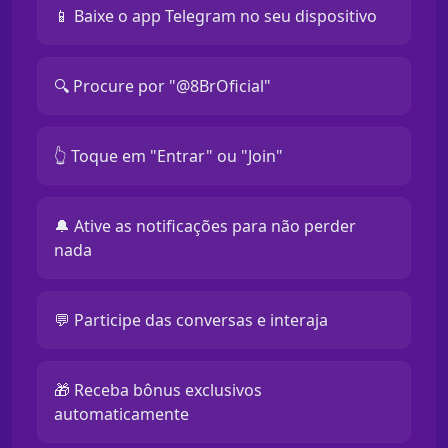
📱 Baixe o app Telegram no seu dispositivo
🔍 Procure por "@8BrOficial"
👆 Toque em "Entrar" ou "Join"
🔔 Ative as notificações para não perder
nada
💬 Participe das conversas e interaja
🎁 Receba bônus exclusivos
automaticamente