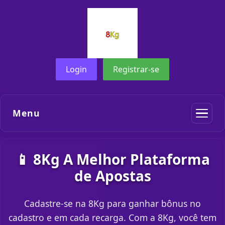
Login
Registrar-se
Menu
📱 8Kg A Melhor Plataforma
de Apostas
Cadastre-se na 8Kg para ganhar bônus no
cadastro e em cada recarga. Com a 8Kg, você tem