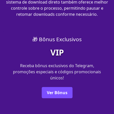
sistema de download direto também oferece melhor
controle sobre o processo, permitindo pausar e
retomar downloads conforme necessário.
🎁 Bônus Exclusivos
VIP
Receba bônus exclusivos do Telegram,
promoções especiais e códigos promocionais
únicos!
Ver Bônus