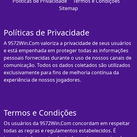
Políticas de Privacidade
Termos e Condições
Sitemap
Políticas de Privacidade
A 9572Win.Com valoriza a privacidade de seus usuários
e está empenhada em proteger todas as informações
pessoais fornecidas durante o uso de nossos canais de
comunicação. Todos os dados coletados são utilizados
exclusivamente para fins de melhoria contínua da
experiência de nossos jogadores.
Termos e Condições
Os usuários da 9572Win.Com concordam em respeitar
todas as regras e regulamentos estabelecidos. É