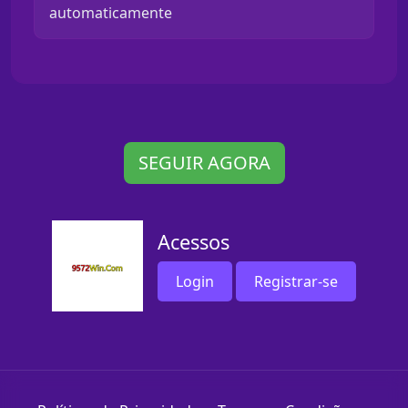
automaticamente
SEGUIR AGORA
Acessos
Login
Registrar-se