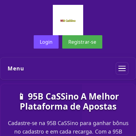
Login
Registrar-se
Menu
📱 95B CaSSino A Melhor
Plataforma de Apostas
Cadastre-se na 95B CaSSino para ganhar bônus
no cadastro e em cada recarga. Com a 95B