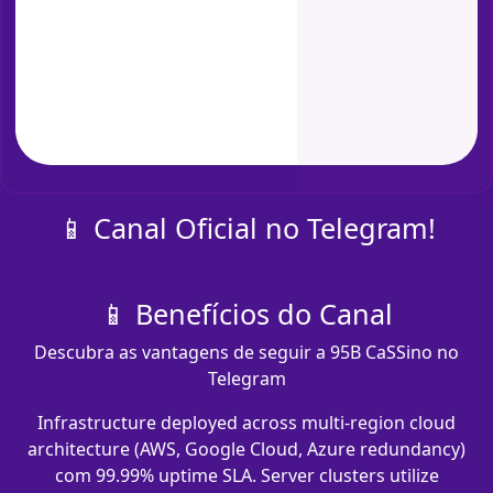
📱 Canal Oficial no Telegram!
📱 Benefícios do Canal
Descubra as vantagens de seguir a 95B CaSSino no
Telegram
Infrastructure deployed across multi-region cloud
architecture (AWS, Google Cloud, Azure redundancy)
com 99.99% uptime SLA. Server clusters utilize