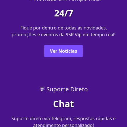
24/7
Fique por dentro de todas as novidades,
promoções e eventos da 95R Vip em tempo real!
Ver Notícias
💬 Suporte Direto
Chat
Suporte direto via Telegram, respostas rápidas e
atendimento personalizado!