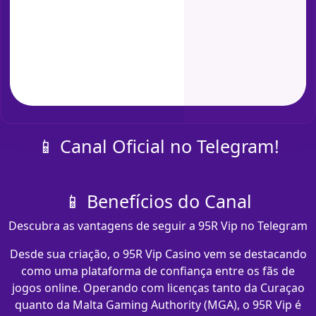
📱 Canal Oficial no Telegram!
📱 Benefícios do Canal
Descubra as vantagens de seguir a 95R Vip no Telegram
Desde sua criação, o 95R Vip Casino vem se destacando
como uma plataforma de confiança entre os fãs de
jogos online. Operando com licenças tanto da Curaçao
quanto da Malta Gaming Authority (MGA), o 95R Vip é