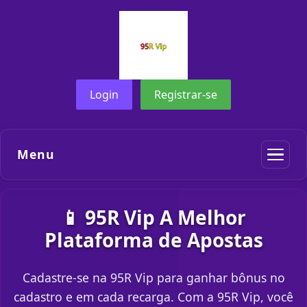
Login
Registrar-se
Menu
📱 95R Vip A Melhor
Plataforma de Apostas
Cadastre-se na 95R Vip para ganhar bônus no
cadastro e em cada recarga. Com a 95R Vip, você